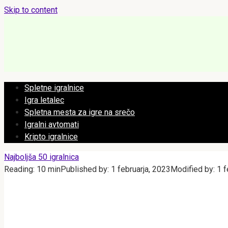
Skip to content
Spletne igralnice
Igra letalec
Spletna mesta za igre na srečo
Igralni avtomati
Kripto igralnice
Najboljša 50 igralnica
Reading:
10 min
Published by:
1 februarja, 2023
Modified by:
1 f