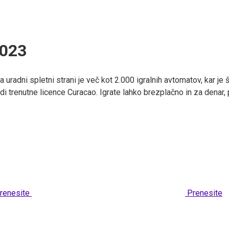
2023
 uradni spletni strani je več kot 2.000 igralnih avtomatov, kar je
adi trenutne licence Curacao. Igrate lahko brezplačno in za denar, 
renesite
Prenesite