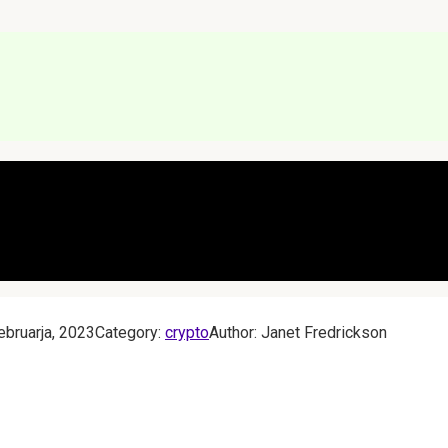
ebruarja, 2023
Category:
crypto
Author:
Janet Fredrickson