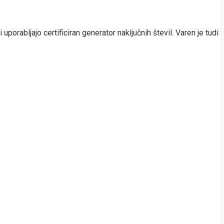
 uporabljajo certificiran generator naključnih števil. Varen je tudi