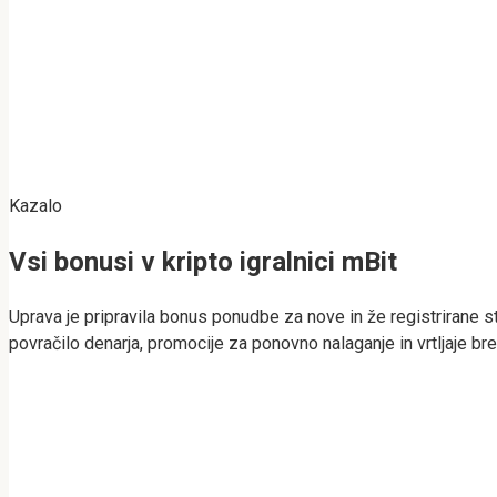
Kazalo
Vsi bonusi v kripto igralnici mBit
Uprava je pripravila bonus ponudbe za nove in že registrirane 
povračilo denarja, promocije za ponovno nalaganje in vrtljaje 