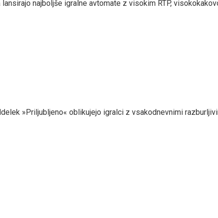
ansirajo najboljše igralne avtomate z visokim RTP, visokokakovos
delek »Priljubljeno« oblikujejo igralci z vsakodnevnimi razburljiv