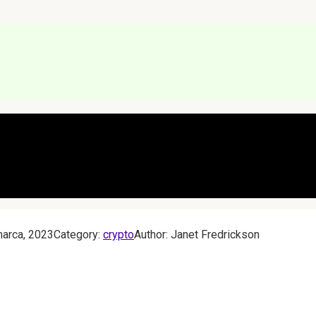
marca, 2023
Category:
crypto
Author:
Janet Fredrickson