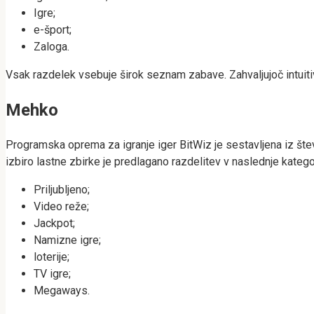
Igre;
e-šport;
Zaloga.
Vsak razdelek vsebuje širok seznam zabave. Zahvaljujoč intuitiv
Mehko
Programska oprema za igranje iger BitWiz je sestavljena iz števi
izbiro lastne zbirke je predlagano razdelitev v naslednje kategor
Priljubljeno;
Video reže;
Jackpot;
Namizne igre;
loterije;
TV igre;
Megaways.