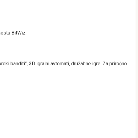
mestu BitWiz.
oki banditi”, 3D igralni avtomati, družabne igre. Za priročno