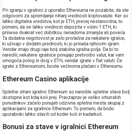
Pri igranju v igralnici z uporabo Ethereuma ne pozabite, da ste
odgovorni za spremljanje nihanj vrednosti kriptovalute. Ker so
lahko digitalna sredstva, kot je ETH, precej nestanovitna, to
pomeni, da se lahko vrednost depozita v višini 1 ETH, ki
prinese dvakrat več dobitkov, nenadoma zmanjša ali poveča.
Ta dodatna negotovost je zelo privlačna za nekatere igralce,
ki uživajo v dodatni prednosti, ki jo prinaša njihovim igram.
Vendar imajo drugi raje bolj stabilna igralna polja. Da bi to
naredili, nekatere igralnice ponujajo pretvorbo valut, kar vam
omogoča polog in dvig v ETH, vendar igrate v fiat valuti. Če
igrate z Ethereumom, boste večinoma plačani v Ethereumu.
Ethereum Casino aplikacije
Spletne strani igralnic Ethereum so naredile spletne stave bolj
dostopne kot kdaj koli prej. Pravzaprav je veliko vrhunskih
ponudnikov začelo ponujati odzivna spletna mesta skupaj z
aplikacijami za igralnice Ethereum. To pomeni, da bodo
uporabniki lahko stavili od koder koli in kadarkoli.
Bonusi za stave v igralnici Ethereum