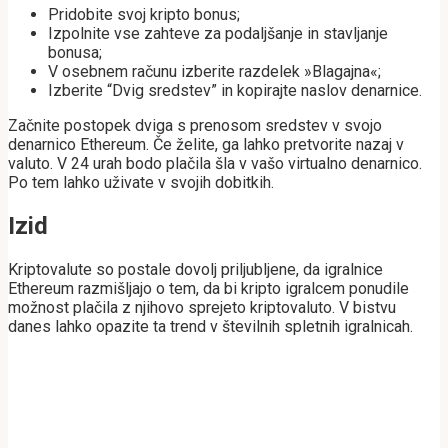
Pridobite svoj kripto bonus;
Izpolnite vse zahteve za podaljšanje in stavljanje
bonusa;
V osebnem računu izberite razdelek »Blagajna«;
Izberite “Dvig sredstev” in kopirajte naslov denarnice.
Začnite postopek dviga s prenosom sredstev v svojo
denarnico Ethereum. Če želite, ga lahko pretvorite nazaj v
valuto. V 24 urah bodo plačila šla v vašo virtualno denarnico.
Po tem lahko uživate v svojih dobitkih.
Izid
Kriptovalute so postale dovolj priljubljene, da igralnice
Ethereum razmišljajo o tem, da bi kripto igralcem ponudile
možnost plačila z njihovo sprejeto kriptovaluto. V bistvu
danes lahko opazite ta trend v številnih spletnih igralnicah.