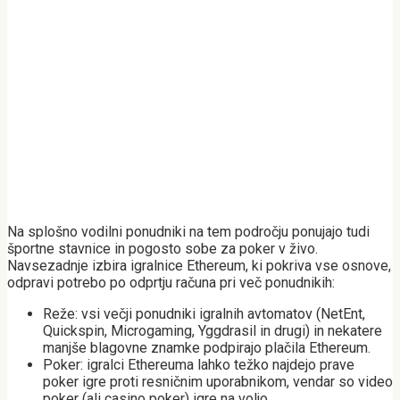
Na splošno vodilni ponudniki na tem področju ponujajo tudi
športne stavnice in pogosto sobe za poker v živo.
Navsezadnje izbira igralnice Ethereum, ki pokriva vse osnove,
odpravi potrebo po odprtju računa pri več ponudnikih:
Reže: vsi večji ponudniki igralnih avtomatov (NetEnt,
Quickspin, Microgaming, Yggdrasil in drugi) in nekatere
manjše blagovne znamke podpirajo plačila Ethereum.
Poker: igralci Ethereuma lahko težko najdejo prave
poker igre proti resničnim uporabnikom, vendar so video
poker (ali casino poker) igre na voljo.