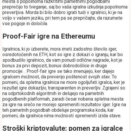
mesta s popolnoma razkritimi pametnimi pogodbami
preprečijo to tveganje, saj bo vaša igralna izkušnja popolnoma
preverljiva. Morda bi bilo dobro igrati tudi v igralnici, ki je na
voljo v vašem jeziku, pri tem pa se prepričajte, da razumete
vse pogoje in določila.
Proof-Fair igre na Ethereumu
Igralnica, ki jo izberete, mora imeti zadostno število iger,
osredotočenih na ETH, kot so igre z dokazi o igranju, kar bo
spodbudilo igralnico, da vam ponudi odlične nagrade, kot je
bonus za prvi depozit, bonus dobrodošlice in druge
promocije. . Proof-fair igre se tako imenujejo, ker dajejo
igralcem možnost, da preverijo poštenost svojih stav. To
pomeni, da spletna igralnica ne more ogoljufati igralca, ker je
rezultat igre dokazljiv, transparenten in preverljiv. Zgrajeni so
na odprtokodnih algoritmih in delujejo na pametnih
pogodbenih platformah, zaradi česar nobena spletna mesta
za igre na srečo ne morejo spremeniti rezultatov iger. Igre na
teh pametnih pogodbah obdeluje programska koda, kar
pomeni, da igralnica nima možnosti spremeniti izida stave.
Stroški kriptovalute: pomen za igralce