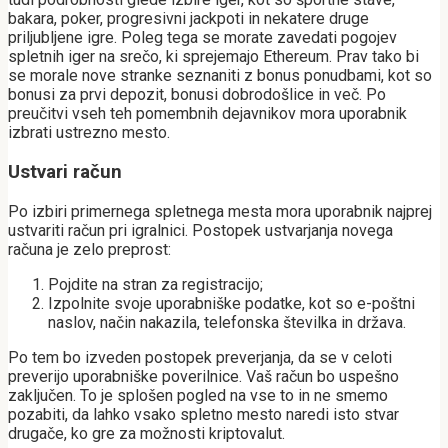
bakara, poker, progresivni jackpoti in nekatere druge
priljubljene igre. Poleg tega se morate zavedati pogojev
spletnih iger na srečo, ki sprejemajo Ethereum. Prav tako bi
se morale nove stranke seznaniti z bonus ponudbami, kot so
bonusi za prvi depozit, bonusi dobrodošlice in več. Po
preučitvi vseh teh pomembnih dejavnikov mora uporabnik
izbrati ustrezno mesto.
Ustvari račun
Po izbiri primernega spletnega mesta mora uporabnik najprej
ustvariti račun pri igralnici. Postopek ustvarjanja novega
računa je zelo preprost:
Pojdite na stran za registracijo;
Izpolnite svoje uporabniške podatke, kot so e-poštni
naslov, način nakazila, telefonska številka in država.
Po tem bo izveden postopek preverjanja, da se v celoti
preverijo uporabniške poverilnice. Vaš račun bo uspešno
zaključen. To je splošen pogled na vse to in ne smemo
pozabiti, da lahko vsako spletno mesto naredi isto stvar
drugače, ko gre za možnosti kriptovalut.