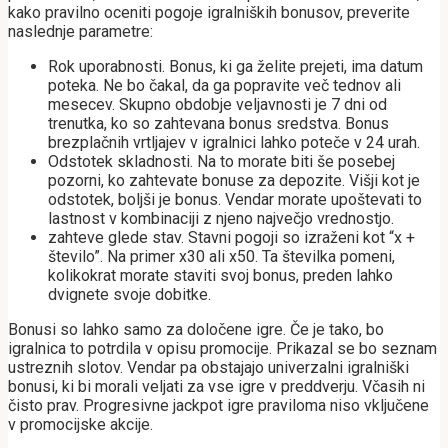
kako pravilno oceniti pogoje igralniških bonusov, preverite
naslednje parametre:
Rok uporabnosti. Bonus, ki ga želite prejeti, ima datum
poteka. Ne bo čakal, da ga popravite več tednov ali
mesecev. Skupno obdobje veljavnosti je 7 dni od
trenutka, ko so zahtevana bonus sredstva. Bonus
brezplačnih vrtljajev v igralnici lahko poteče v 24 urah.
Odstotek skladnosti. Na to morate biti še posebej
pozorni, ko zahtevate bonuse za depozite. Višji kot je
odstotek, boljši je bonus. Vendar morate upoštevati to
lastnost v kombinaciji z njeno največjo vrednostjo.
zahteve glede stav. Stavni pogoji so izraženi kot “x +
število”. Na primer x30 ali x50. Ta številka pomeni,
kolikokrat morate staviti svoj bonus, preden lahko
dvignete svoje dobitke.
Bonusi so lahko samo za določene igre. Če je tako, bo
igralnica to potrdila v opisu promocije. Prikazal se bo seznam
ustreznih slotov. Vendar pa obstajajo univerzalni igralniški
bonusi, ki bi morali veljati za vse igre v preddverju. Včasih ni
čisto prav. Progresivne jackpot igre praviloma niso vključene
v promocijske akcije.