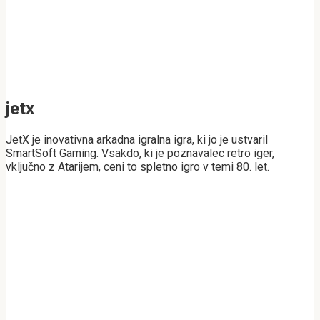
jetx
JetX je inovativna arkadna igralna igra, ki jo je ustvaril
SmartSoft Gaming. Vsakdo, ki je poznavalec retro iger,
vključno z Atarijem, ceni to spletno igro v temi 80. let.