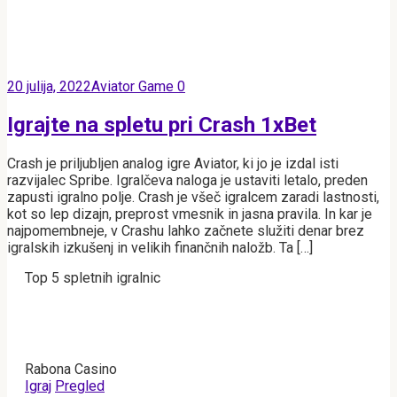
20 julija, 2022
Aviator Game
0
Igrajte na spletu pri Crash 1xBet
Crash je priljubljen analog igre Aviator, ki jo je izdal isti
razvijalec Spribe. Igralčeva naloga je ustaviti letalo, preden
zapusti igralno polje. Crash je všeč igralcem zaradi lastnosti,
kot so lep dizajn, preprost vmesnik in jasna pravila. In kar je
najpomembneje, v Crashu lahko začnete služiti denar brez
igralskih izkušenj in velikih finančnih naložb. Ta […]
Top 5 spletnih igralnic
Rabona Casino
Igraj
Pregled