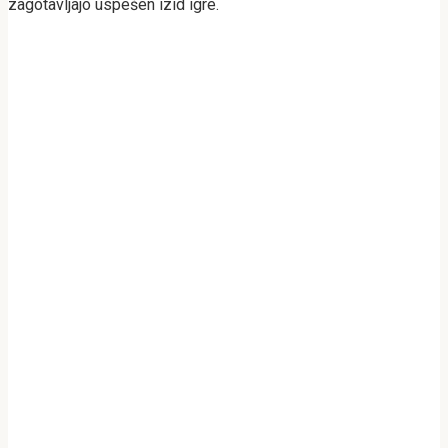
zagotavljajo uspešen izid igre.