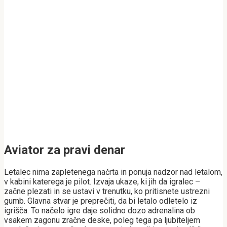
Aviator za pravi denar
Letalec nima zapletenega načrta in ponuja nadzor nad letalom,
v kabini katerega je pilot. Izvaja ukaze, ki jih da igralec –
začne plezati in se ustavi v trenutku, ko pritisnete ustrezni
gumb. Glavna stvar je preprečiti, da bi letalo odletelo iz
igrišča. To načelo igre daje solidno dozo adrenalina ob
vsakem zagonu zračne deske, poleg tega pa ljubiteljem