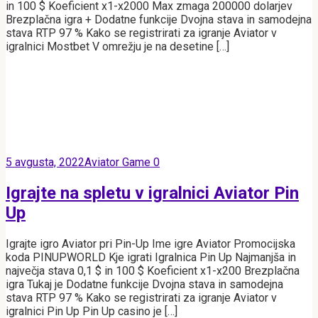
in 100 $ Koeficient x1-x2000 Max zmaga 200000 dolarjev
Brezplačna igra + Dodatne funkcije Dvojna stava in samodejna
stava RTP 97 % Kako se registrirati za igranje Aviator v
igralnici Mostbet V omrežju je na desetine […]
5 avgusta, 2022
Aviator Game
0
Igrajte na spletu v igralnici Aviator Pin
Up
Igrajte igro Aviator pri Pin-Up Ime igre Aviator Promocijska
koda PINUPWORLD Kje igrati Igralnica Pin Up Najmanjša in
največja stava 0,1 $ in 100 $ Koeficient x1-x200 Brezplačna
igra Tukaj je Dodatne funkcije Dvojna stava in samodejna
stava RTP 97 % Kako se registrirati za igranje Aviator v
igralnici Pin Up Pin Up casino je […]