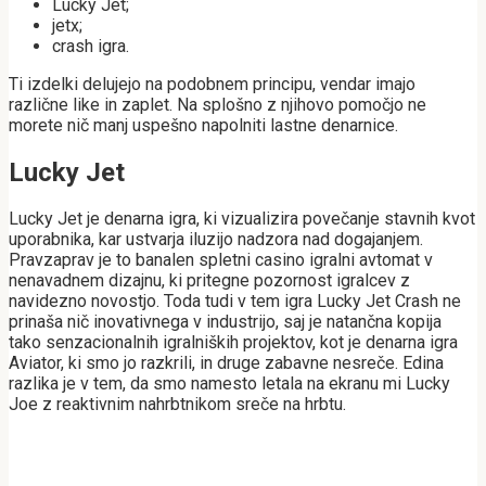
Lucky Jet;
jetx;
crash igra.
Ti izdelki delujejo na podobnem principu, vendar imajo
različne like in zaplet. Na splošno z njihovo pomočjo ne
morete nič manj uspešno napolniti lastne denarnice.
Lucky Jet
Lucky Jet je denarna igra, ki vizualizira povečanje stavnih kvot
uporabnika, kar ustvarja iluzijo nadzora nad dogajanjem.
Pravzaprav je to banalen spletni casino igralni avtomat v
nenavadnem dizajnu, ki pritegne pozornost igralcev z
navidezno novostjo. Toda tudi v tem igra Lucky Jet Crash ne
prinaša nič inovativnega v industrijo, saj je natančna kopija
tako senzacionalnih igralniških projektov, kot je denarna igra
Aviator, ki smo jo razkrili, in druge zabavne nesreče. Edina
razlika je v tem, da smo namesto letala na ekranu mi Lucky
Joe z reaktivnim nahrbtnikom sreče na hrbtu.