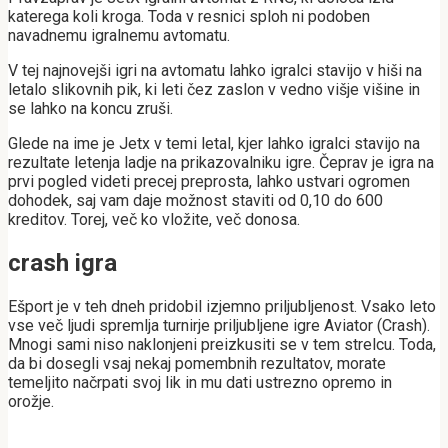
katerega koli kroga. Toda v resnici sploh ni podoben
navadnemu igralnemu avtomatu.
V tej najnovejši igri na avtomatu lahko igralci stavijo v hiši na
letalo slikovnih pik, ki leti čez zaslon v vedno višje višine in
se lahko na koncu zruši.
Glede na ime je Jetx v temi letal, kjer lahko igralci stavijo na
rezultate letenja ladje na prikazovalniku igre. Čeprav je igra na
prvi pogled videti precej preprosta, lahko ustvari ogromen
dohodek, saj vam daje možnost staviti od 0,10 do 600
kreditov. Torej, več ko vložite, več donosa.
crash igra
Ešport je v teh dneh pridobil izjemno priljubljenost. Vsako leto
vse več ljudi spremlja turnirje priljubljene igre Aviator (Crash).
Mnogi sami niso naklonjeni preizkusiti se v tem strelcu. Toda,
da bi dosegli vsaj nekaj pomembnih rezultatov, morate
temeljito načrpati svoj lik in mu dati ustrezno opremo in
orožje.