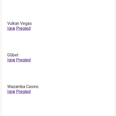
Vulkan Vegas
Igraj
Pregled
GGbet
Igraj
Pregled
Wazamba Casino
Igraj
Pregled