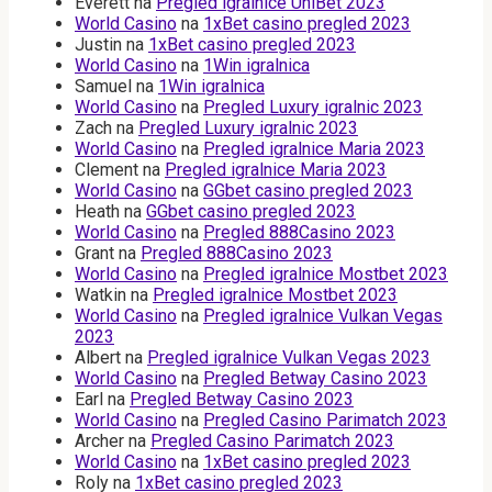
Everett
na
Pregled igralnice UniBet 2023
World Casino
na
1xBet casino pregled 2023
Justin
na
1xBet casino pregled 2023
World Casino
na
1Win igralnica
Samuel
na
1Win igralnica
World Casino
na
Pregled Luxury igralnic 2023
Zach
na
Pregled Luxury igralnic 2023
World Casino
na
Pregled igralnice Maria 2023
Clement
na
Pregled igralnice Maria 2023
World Casino
na
GGbet casino pregled 2023
Heath
na
GGbet casino pregled 2023
World Casino
na
Pregled 888Casino 2023
Grant
na
Pregled 888Casino 2023
World Casino
na
Pregled igralnice Mostbet 2023
Watkin
na
Pregled igralnice Mostbet 2023
World Casino
na
Pregled igralnice Vulkan Vegas
2023
Albert
na
Pregled igralnice Vulkan Vegas 2023
World Casino
na
Pregled Betway Casino 2023
Earl
na
Pregled Betway Casino 2023
World Casino
na
Pregled Casino Parimatch 2023
Archer
na
Pregled Casino Parimatch 2023
World Casino
na
1xBet casino pregled 2023
Roly
na
1xBet casino pregled 2023