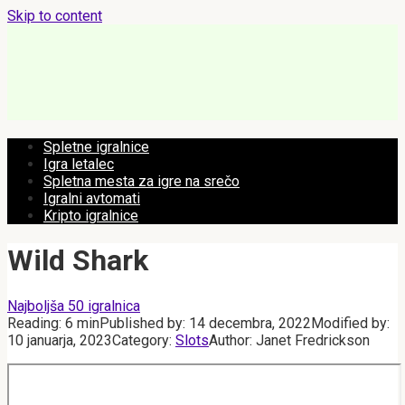
Skip to content
Spletne igralnice
Igra letalec
Spletna mesta za igre na srečo
Igralni avtomati
Kripto igralnice
Wild Shark
Najboljša 50 igralnica
Reading:
6 min
Published by:
14 decembra, 2022
Modified by:
10 januarja, 2023
Category:
Slots
Author:
Janet Fredrickson