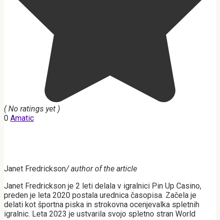
( No ratings yet )
0
Amatic
Janet Fredrickson
/ author of the article
Janet Fredrickson je 2 leti delala v igralnici Pin Up Casino,
preden je leta 2020 postala urednica časopisa. Začela je
delati kot športna piska in strokovna ocenjevalka spletnih
igralnic. Leta 2023 je ustvarila svojo spletno stran World