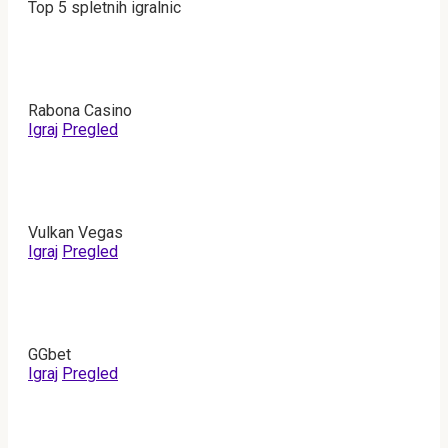
Top 5 spletnih igralnic
Rabona Casino
Igraj
Pregled
Vulkan Vegas
Igraj
Pregled
GGbet
Igraj
Pregled