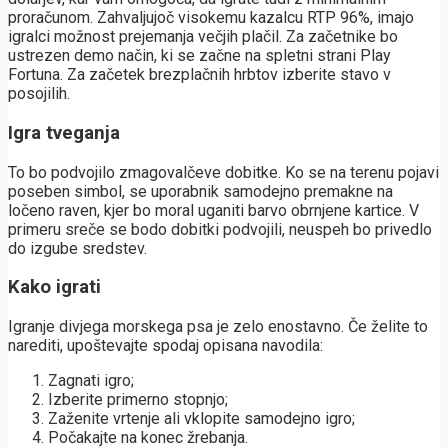
proračunom. Zahvaljujoč visokemu kazalcu RTP 96%, imajo
igralci možnost prejemanja večjih plačil. Za začetnike bo
ustrezen demo način, ki se začne na spletni strani Play
Fortuna. Za začetek brezplačnih hrbtov izberite stavo v
posojilih.
Igra tveganja
To bo podvojilo zmagovalčeve dobitke. Ko se na terenu pojavi
poseben simbol, se uporabnik samodejno premakne na
ločeno raven, kjer bo moral uganiti barvo obrnjene kartice. V
primeru sreče se bodo dobitki podvojili, neuspeh bo privedlo
do izgube sredstev.
Kako igrati
Igranje divjega morskega psa je zelo enostavno. Če želite to
narediti, upoštevajte spodaj opisana navodila:
Zagnati igro;
Izberite primerno stopnjo;
Zaženite vrtenje ali vklopite samodejno igro;
Počakajte na konec žrebanja.