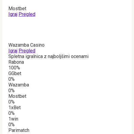
Mostbet
Igraj
Pregled
Wazamba Casino
Igraj
Pregled
Spletna igralnica z najboljšimi ocenami
Rabona
100%
GGbet
0%
Wazamba
0%
Mostbet
0%
1xBet
0%
1win
0%
Parimatch