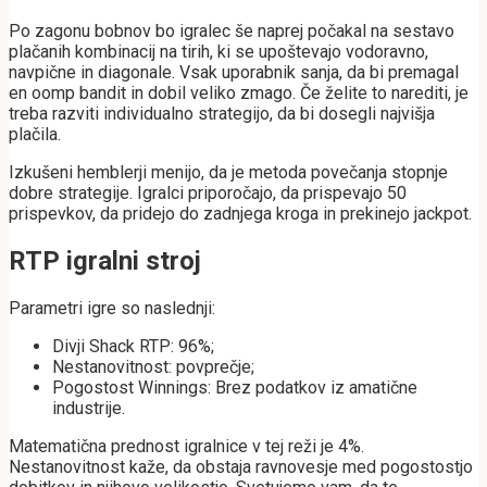
Po zagonu bobnov bo igralec še naprej počakal na sestavo
plačanih kombinacij na tirih, ki se upoštevajo vodoravno,
navpične in diagonale. Vsak uporabnik sanja, da bi premagal
en oomp bandit in dobil veliko zmago. Če želite to narediti, je
treba razviti individualno strategijo, da bi dosegli najvišja
plačila.
Izkušeni hemblerji menijo, da je metoda povečanja stopnje
dobre strategije. Igralci priporočajo, da prispevajo 50
prispevkov, da pridejo do zadnjega kroga in prekinejo jackpot.
RTP igralni stroj
Parametri igre so naslednji:
Divji Shack RTP: 96%;
Nestanovitnost: povprečje;
Pogostost Winnings: Brez podatkov iz amatične
industrije.
Matematična prednost igralnice v tej reži je 4%.
Nestanovitnost kaže, da obstaja ravnovesje med pogostostjo