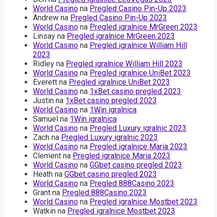
World Casino
na
Pregled Casino Pin-Up 2023
Andrew
na
Pregled Casino Pin-Up 2023
World Casino
na
Pregled igralnice MrGreen 2023
Linsay
na
Pregled igralnice MrGreen 2023
World Casino
na
Pregled igralnice William Hill
2023
Ridley
na
Pregled igralnice William Hill 2023
World Casino
na
Pregled igralnice UniBet 2023
Everett
na
Pregled igralnice UniBet 2023
World Casino
na
1xBet casino pregled 2023
Justin
na
1xBet casino pregled 2023
World Casino
na
1Win igralnica
Samuel
na
1Win igralnica
World Casino
na
Pregled Luxury igralnic 2023
Zach
na
Pregled Luxury igralnic 2023
World Casino
na
Pregled igralnice Maria 2023
Clement
na
Pregled igralnice Maria 2023
World Casino
na
GGbet casino pregled 2023
Heath
na
GGbet casino pregled 2023
World Casino
na
Pregled 888Casino 2023
Grant
na
Pregled 888Casino 2023
World Casino
na
Pregled igralnice Mostbet 2023
Watkin
na
Pregled igralnice Mostbet 2023