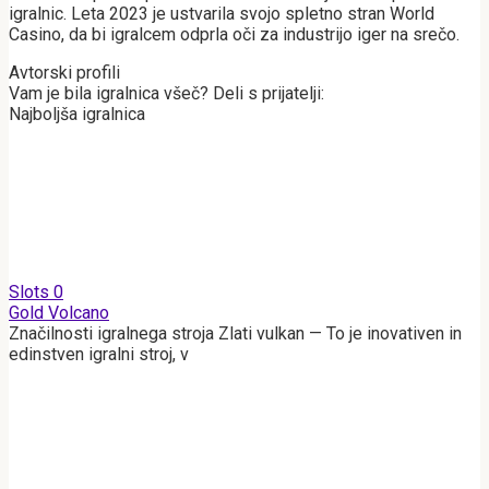
igralnic. Leta 2023 je ustvarila svojo spletno stran World
Casino, da bi igralcem odprla oči za industrijo iger na srečo.
Avtorski profili
Vam je bila igralnica všeč? Deli s prijatelji:
Najboljša igralnica
Slots
0
Gold Volcano
Značilnosti igralnega stroja Zlati vulkan — To je inovativen in
edinstven igralni stroj, v