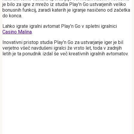
je bilo za igre z mrežo iz studia Play’n Go ustvarjenih veliko
bonusnih funkcij, zaradi katerih je igranje nasičeno od začetka
do konca.
Lahko igrate igralni avtomat Play’n Go v spletni igralnici
Casino Malina
.
Inovativni pristop studia Play’n Go za ustvarjanje iger je bil
verjetno všeč navdušeni igralci že vrsto let, toda v zadnjih
letih je ta ponudnik izdal še več kreativnih igralnih avtomatov.