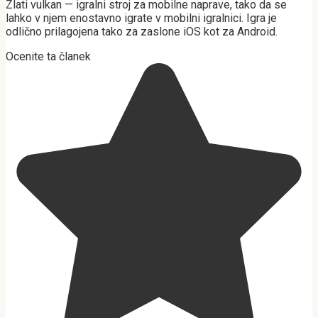
Zlati vulkan — igralni stroj za mobilne naprave, tako da se
lahko v njem enostavno igrate v mobilni igralnici. Igra je
odlično prilagojena tako za zaslone iOS kot za Android.
Ocenite ta članek