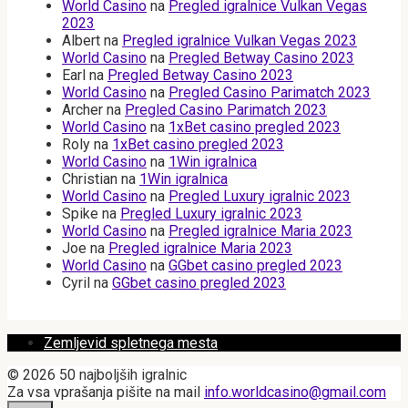
World Casino
na
Pregled igralnice Vulkan Vegas
2023
Albert
na
Pregled igralnice Vulkan Vegas 2023
World Casino
na
Pregled Betway Casino 2023
Earl
na
Pregled Betway Casino 2023
World Casino
na
Pregled Casino Parimatch 2023
Archer
na
Pregled Casino Parimatch 2023
World Casino
na
1xBet casino pregled 2023
Roly
na
1xBet casino pregled 2023
World Casino
na
1Win igralnica
Christian
na
1Win igralnica
World Casino
na
Pregled Luxury igralnic 2023
Spike
na
Pregled Luxury igralnic 2023
World Casino
na
Pregled igralnice Maria 2023
Joe
na
Pregled igralnice Maria 2023
World Casino
na
GGbet casino pregled 2023
Cyril
na
GGbet casino pregled 2023
Zemljevid spletnega mesta
© 2026 50 najboljših igralnic
Za vsa vprašanja pišite na mail
info.worldcasino@gmail.com