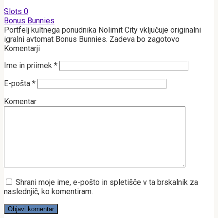
Slots
0
Bonus Bunnies
Portfelj kultnega ponudnika Nolimit City vključuje originalni
igralni avtomat Bonus Bunnies. Zadeva bo zagotovo
Komentarji
Ime in priimek
*
E-pošta
*
Komentar
Shrani moje ime, e-pošto in spletišče v ta brskalnik za
naslednjič, ko komentiram.