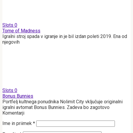
Slots
0
Tome of Madness
Igralni stroj spada v igranje in je bil izdan poleti 2019. Ena od
njegovih
Slots
0
Bonus Bunnies
Portfelj kultnega ponudnika Nolimit City vključuje originalni
igralni avtomat Bonus Bunnies. Zadeva bo zagotovo
Komentarji
Ime in priimek
*