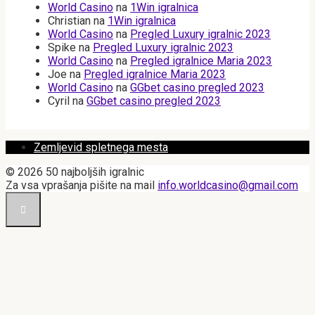
World Casino
na
1Win igralnica
Christian
na
1Win igralnica
World Casino
na
Pregled Luxury igralnic 2023
Spike
na
Pregled Luxury igralnic 2023
World Casino
na
Pregled igralnice Maria 2023
Joe
na
Pregled igralnice Maria 2023
World Casino
na
GGbet casino pregled 2023
Cyril
na
GGbet casino pregled 2023
Zemljevid spletnega mesta
© 2026 50 najboljših igralnic
Za vsa vprašanja pišite na mail
info.worldcasino@gmail.com