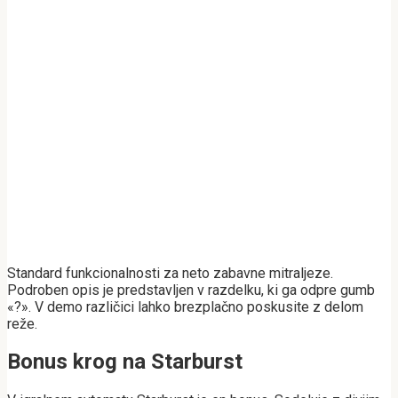
Standard funkcionalnosti za neto zabavne mitraljeze.
Podroben opis je predstavljen v razdelku, ki ga odpre gumb
«?». V demo različici lahko brezplačno poskusite z delom
reže.
Bonus krog na Starburst