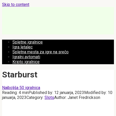
Skip to content
Spletne igralnice
Igra letalec
Spletna mesta za igre na srečo
Igralni avtomati
Kripto igralnice
Starburst
Najboljša 50 igralnica
Reading:
4 min
Published by:
12 januarja, 2023
Modified by:
10
januarja, 2023
Category:
Slots
Author:
Janet Fredrickson