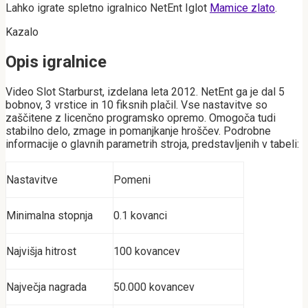
Lahko igrate spletno igralnico NetEnt Iglot
Mamice zlato
.
Kazalo
Opis igralnice
Video Slot Starburst, izdelana leta 2012. NetEnt ga je dal 5
bobnov, 3 vrstice in 10 fiksnih plačil. Vse nastavitve so
zaščitene z licenčno programsko opremo. Omogoča tudi
stabilno delo, zmage in pomanjkanje hroščev. Podrobne
informacije o glavnih parametrih stroja, predstavljenih v tabeli:
Nastavitve
Pomeni
Minimalna stopnja
0.1 kovanci
Najvišja hitrost
100 kovancev
Največja nagrada
50.000 kovancev