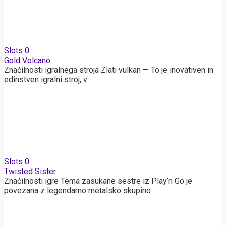
Slots
0
Gold Volcano
Značilnosti igralnega stroja Zlati vulkan — To je inovativen in
edinstven igralni stroj, v
Slots
0
Twisted Sister
Značilnosti igre Tema zasukane sestre iz Play’n Go je
povezana z legendarno metalsko skupino