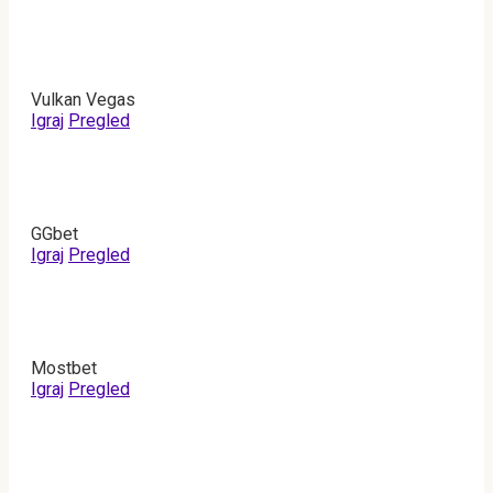
Vulkan Vegas
Igraj
Pregled
GGbet
Igraj
Pregled
Mostbet
Igraj
Pregled