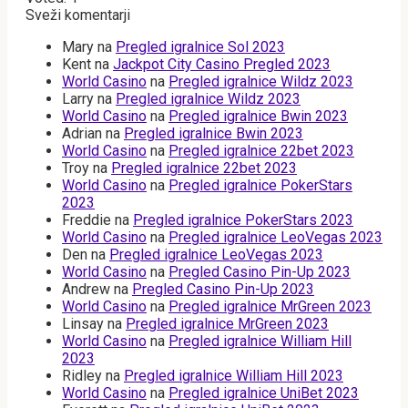
Sveži komentarji
Mary
na
Pregled igralnice Sol 2023
Kent
na
Jackpot City Casino Pregled 2023
World Casino
na
Pregled igralnice Wildz 2023
Larry
na
Pregled igralnice Wildz 2023
World Casino
na
Pregled igralnice Bwin 2023
Adrian
na
Pregled igralnice Bwin 2023
World Casino
na
Pregled igralnice 22bet 2023
Troy
na
Pregled igralnice 22bet 2023
World Casino
na
Pregled igralnice PokerStars
2023
Freddie
na
Pregled igralnice PokerStars 2023
World Casino
na
Pregled igralnice LeoVegas 2023
Den
na
Pregled igralnice LeoVegas 2023
World Casino
na
Pregled Casino Pin-Up 2023
Andrew
na
Pregled Casino Pin-Up 2023
World Casino
na
Pregled igralnice MrGreen 2023
Linsay
na
Pregled igralnice MrGreen 2023
World Casino
na
Pregled igralnice William Hill
2023
Ridley
na
Pregled igralnice William Hill 2023
World Casino
na
Pregled igralnice UniBet 2023