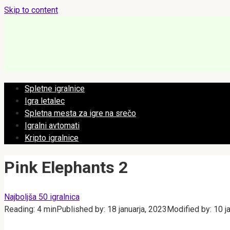
Skip to content
Spletne igralnice
Igra letalec
Spletna mesta za igre na srečo
Igralni avtomati
Kripto igralnice
Pink Elephants 2
Najboljša 50 igralnica
Reading:
4 min
Published by:
18 januarja, 2023
Modified by:
10 j