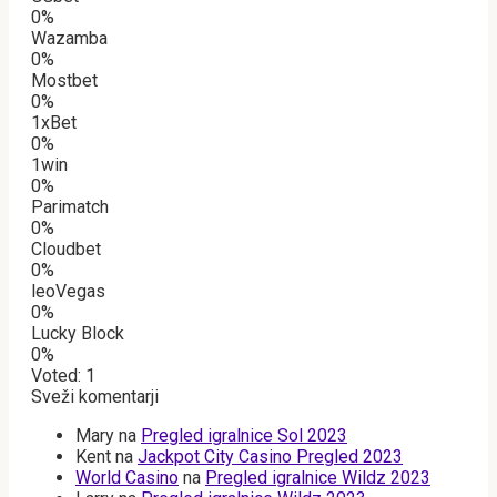
0%
Wazamba
0%
Mostbet
0%
1xBet
0%
1win
0%
Parimatch
0%
Cloudbet
0%
leoVegas
0%
Lucky Block
0%
Voted:
1
Sveži komentarji
Mary
na
Pregled igralnice Sol 2023
Kent
na
Jackpot City Casino Pregled 2023
World Casino
na
Pregled igralnice Wildz 2023