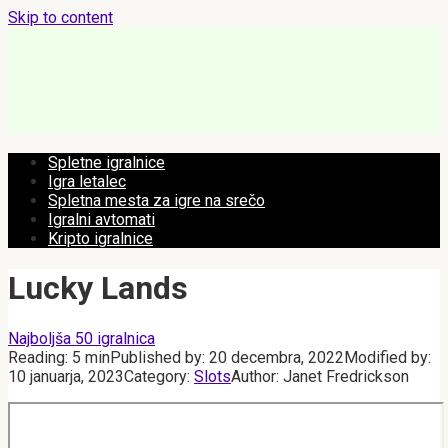
Skip to content
Spletne igralnice
Igra letalec
Spletna mesta za igre na srečo
Igralni avtomati
Kripto igralnice
Lucky Lands
Najboljša 50 igralnica
Reading:
5 min
Published by:
20 decembra, 2022
Modified by:
10 januarja, 2023
Category:
Slots
Author:
Janet Fredrickson