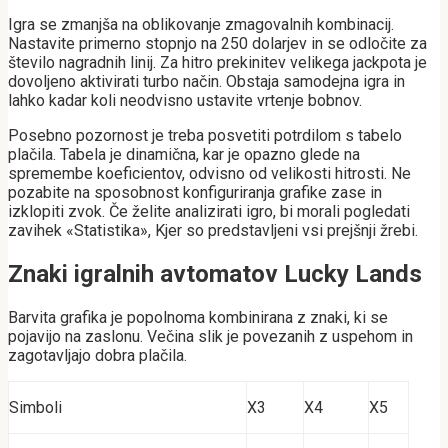
Igra se zmanjša na oblikovanje zmagovalnih kombinacij.
Nastavite primerno stopnjo na 250 dolarjev in se odločite za
število nagradnih linij. Za hitro prekinitev velikega jackpota je
dovoljeno aktivirati turbo način. Obstaja samodejna igra in
lahko kadar koli neodvisno ustavite vrtenje bobnov.
Posebno pozornost je treba posvetiti potrdilom s tabelo
plačila. Tabela je dinamična, kar je opazno glede na
spremembe koeficientov, odvisno od velikosti hitrosti. Ne
pozabite na sposobnost konfiguriranja grafike zase in
izklopiti zvok. Če želite analizirati igro, bi morali pogledati
zavihek «Statistika», Kjer so predstavljeni vsi prejšnji žrebi.
Znaki igralnih avtomatov Lucky Lands
Barvita grafika je popolnoma kombinirana z znaki, ki se
pojavijo na zaslonu. Večina slik je povezanih z uspehom in
zagotavljajo dobra plačila.
Simboli
X3
X4
X5