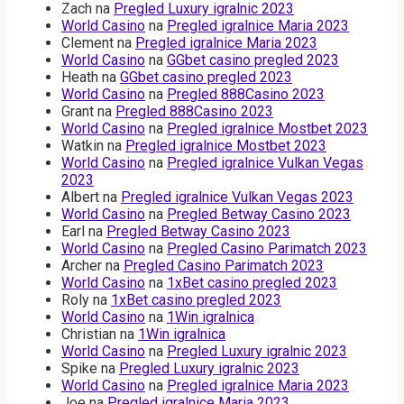
Zach
na
Pregled Luxury igralnic 2023
World Casino
na
Pregled igralnice Maria 2023
Clement
na
Pregled igralnice Maria 2023
World Casino
na
GGbet casino pregled 2023
Heath
na
GGbet casino pregled 2023
World Casino
na
Pregled 888Casino 2023
Grant
na
Pregled 888Casino 2023
World Casino
na
Pregled igralnice Mostbet 2023
Watkin
na
Pregled igralnice Mostbet 2023
World Casino
na
Pregled igralnice Vulkan Vegas
2023
Albert
na
Pregled igralnice Vulkan Vegas 2023
World Casino
na
Pregled Betway Casino 2023
Earl
na
Pregled Betway Casino 2023
World Casino
na
Pregled Casino Parimatch 2023
Archer
na
Pregled Casino Parimatch 2023
World Casino
na
1xBet casino pregled 2023
Roly
na
1xBet casino pregled 2023
World Casino
na
1Win igralnica
Christian
na
1Win igralnica
World Casino
na
Pregled Luxury igralnic 2023
Spike
na
Pregled Luxury igralnic 2023
World Casino
na
Pregled igralnice Maria 2023
Joe
na
Pregled igralnice Maria 2023