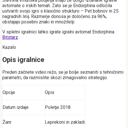
Številna vrhunska podjetja imajo že dolgo izdelane igralne
avtomate o irskih temah. Zato se je Endorphina odločila
ustvariti svojo igro s klasično strukturo – Pet bobnov in 25
nagradnih linij. Razmerje donosa je določeno za 96%,
obstajajo posebni znaki in množitelji.
V spletni igralnici lahko igrate igralni avtomat Endorphina
Bitstarz
.
Kazalo
Opis igralnice
Preden začnete video režo, se je bolje seznaniti s tehničnimi
parametri, da razmislite skozi zmagovalno strategijo.
Opcije
Opis
Datum izdaje
Poletje 2018
Žanr
Leprekoni in zakladi