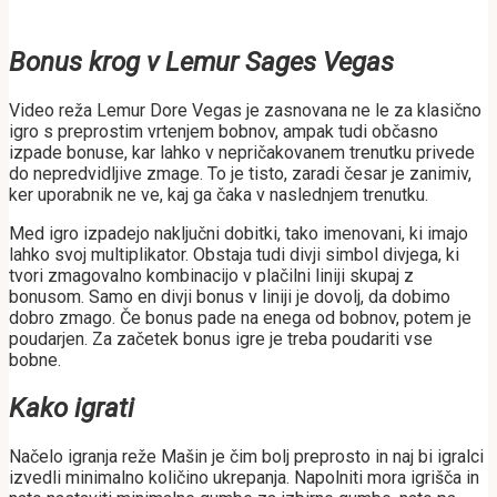
Bonus krog v Lemur Sages Vegas
Video reža Lemur Dore Vegas je zasnovana ne le za klasično
igro s preprostim vrtenjem bobnov, ampak tudi občasno
izpade bonuse, kar lahko v nepričakovanem trenutku privede
do nepredvidljive zmage. To je tisto, zaradi česar je zanimiv,
ker uporabnik ne ve, kaj ga čaka v naslednjem trenutku.
Med igro izpadejo naključni dobitki, tako imenovani, ki imajo
lahko svoj multiplikator. Obstaja tudi divji simbol divjega, ki
tvori zmagovalno kombinacijo v plačilni liniji skupaj z
bonusom. Samo en divji bonus v liniji je dovolj, da dobimo
dobro zmago. Če bonus pade na enega od bobnov, potem je
poudarjen. Za začetek bonus igre je treba poudariti vse
bobne.
Kako igrati
Načelo igranja reže Mašin je čim bolj preprosto in naj bi igralci
izvedli minimalno količino ukrepanja. Napolniti mora igrišča in