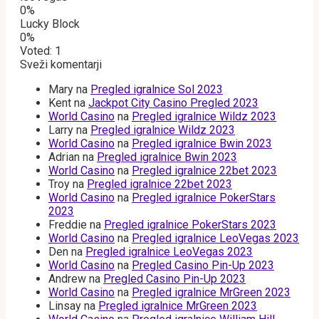
0%
Lucky Block
0%
Voted:
1
Sveži komentarji
Mary
na
Pregled igralnice Sol 2023
Kent
na
Jackpot City Casino Pregled 2023
World Casino
na
Pregled igralnice Wildz 2023
Larry
na
Pregled igralnice Wildz 2023
World Casino
na
Pregled igralnice Bwin 2023
Adrian
na
Pregled igralnice Bwin 2023
World Casino
na
Pregled igralnice 22bet 2023
Troy
na
Pregled igralnice 22bet 2023
World Casino
na
Pregled igralnice PokerStars
2023
Freddie
na
Pregled igralnice PokerStars 2023
World Casino
na
Pregled igralnice LeoVegas 2023
Den
na
Pregled igralnice LeoVegas 2023
World Casino
na
Pregled Casino Pin-Up 2023
Andrew
na
Pregled Casino Pin-Up 2023
World Casino
na
Pregled igralnice MrGreen 2023
Linsay
na
Pregled igralnice MrGreen 2023