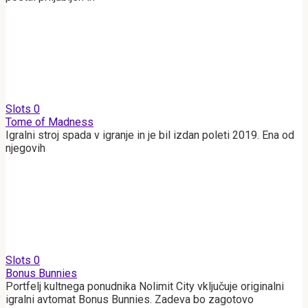
Slots
0
Tome of Madness
Igralni stroj spada v igranje in je bil izdan poleti 2019. Ena od
njegovih
Slots
0
Bonus Bunnies
Portfelj kultnega ponudnika Nolimit City vključuje originalni
igralni avtomat Bonus Bunnies. Zadeva bo zagotovo