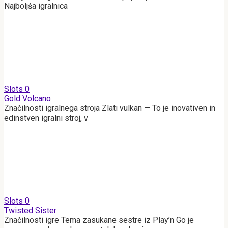
Najboljša igralnica
Slots
0
Gold Volcano
Značilnosti igralnega stroja Zlati vulkan — To je inovativen in
edinstven igralni stroj, v
Slots
0
Twisted Sister
Značilnosti igre Tema zasukane sestre iz Play’n Go je