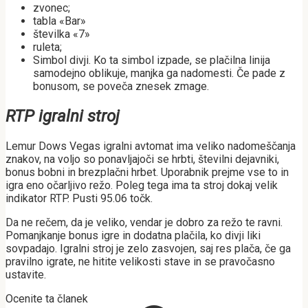
zvonec;
tabla «Bar»
številka «7»
ruleta;
Simbol divji. Ko ta simbol izpade, se plačilna linija
samodejno oblikuje, manjka ga nadomesti. Če pade z
bonusom, se poveča znesek zmage.
RTP igralni stroj
Lemur Dows Vegas igralni avtomat ima veliko nadomeščanja
znakov, na voljo so ponavljajoči se hrbti, številni dejavniki,
bonus bobni in brezplačni hrbet. Uporabnik prejme vse to in
igra eno očarljivo režo. Poleg tega ima ta stroj dokaj velik
indikator RTP. Pusti 95.06 točk.
Da ne rečem, da je veliko, vendar je dobro za režo te ravni.
Pomanjkanje bonus igre in dodatna plačila, ko divji liki
sovpadajo. Igralni stroj je zelo zasvojen, saj res plača, če ga
pravilno igrate, ne hitite velikosti stave in se pravočasno
ustavite.
Ocenite ta članek