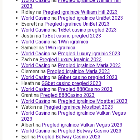
World Casino
na
Pregled igralnice William Hill
2023
Ridley
na
Pregled igralnice William Hill 2023
World Casino
na
Pregled igralnice UniBet 2023
Everett
na
Pregled igralnice UniBet 2023
World Casino
na
1xBet casino pregled 2023
Justin
na
1xBet casino pregled 2023
World Casino
na
1Win igralnica
Samuel
na
1Win igralnica
World Casino
na
Pregled Luxury igralnic 2023
Zach
na
Pregled Luxury igralnic 2023
World Casino
na
Pregled igralnice Maria 2023
Clement
na
Pregled igralnice Maria 2023
World Casino
na
GGbet casino pregled 2023
Heath
na
GGbet casino pregled 2023
World Casino
na
Pregled 888Casino 2023
Grant
na
Pregled 888Casino 2023
World Casino
na
Pregled igralnice Mostbet 2023
Watkin
na
Pregled igralnice Mostbet 2023
World Casino
na
Pregled igralnice Vulkan Vegas
2023
Albert
na
Pregled igralnice Vulkan Vegas 2023
World Casino
na
Pregled Betway Casino 2023
Earl
na
Pregled Betway Casino 2023