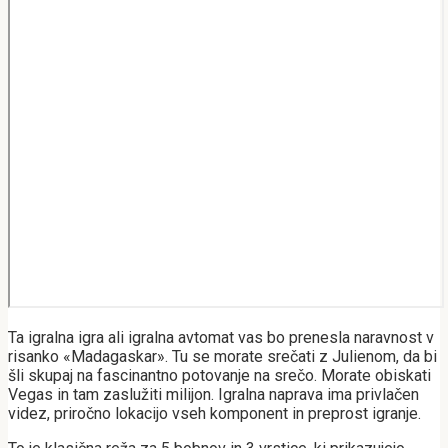
Ta igralna igra ali igralna avtomat vas bo prenesla naravnost v
risanko «Madagaskar». Tu se morate srečati z Julienom, da bi
šli skupaj na fascinantno potovanje na srečo. Morate obiskati
Vegas in tam zaslužiti milijon. Igralna naprava ima privlačen
videz, priročno lokacijo vseh komponent in preprost igranje.