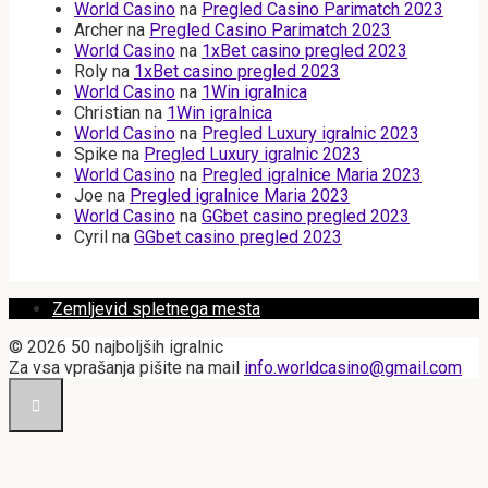
World Casino
na
Pregled Casino Parimatch 2023
Archer
na
Pregled Casino Parimatch 2023
World Casino
na
1xBet casino pregled 2023
Roly
na
1xBet casino pregled 2023
World Casino
na
1Win igralnica
Christian
na
1Win igralnica
World Casino
na
Pregled Luxury igralnic 2023
Spike
na
Pregled Luxury igralnic 2023
World Casino
na
Pregled igralnice Maria 2023
Joe
na
Pregled igralnice Maria 2023
World Casino
na
GGbet casino pregled 2023
Cyril
na
GGbet casino pregled 2023
Zemljevid spletnega mesta
© 2026 50 najboljših igralnic
Za vsa vprašanja pišite na mail
info.worldcasino@gmail.com