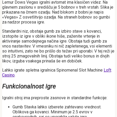
Lemur Dows Vegas igralni avtomat ima klasičen videz. Na
glavnem zaslonu v središču je 5 bobnov v treh vrstah. Slika je
prikazana na črnem ozadju. Nad blokom z bobni je napis
«Vegas» Z osvetlitvijo ozadja. Na straneh bobnov so gumbi
za nadzor procesa igre.
Standardni niz, obstaja gumb za izbiro stave s kovanci,
izstopite iz igre v obliki ikone hiše, zaženite vrtenje in
aktiviranje samodejnega načina igre. Obstaja tudi gumb za
vnos nastavitev. V vmesniku ni nič zapletenega, vsi elementi
so intuitivni, zato ne bo prišlo do težav pri uporabi. V tej reži je
stroj 25 zmagovalnih linij. Obstaja tudi veliko bonus in divjih
likov, izguba vsakega prinaša še en dobiček.
Lahko igrate spletna igralnica Spinomenal Slot Machine
Loft
Casino
.
Funkcionalnost igre
Igralni stroj ima preproste zasnove in standardne funkcije:
Gumb Stavka lahko izberete zahtevano vrednost.
Oblikova ga kovanci. Minimum je 2.5 evrov v
enakovrednih, saj se uporablja valuta igre.