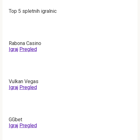
Top 5 spletnih igralnic
Rabona Casino
Igraj
Pregled
Vulkan Vegas
Igraj
Pregled
GGbet
Igraj
Pregled