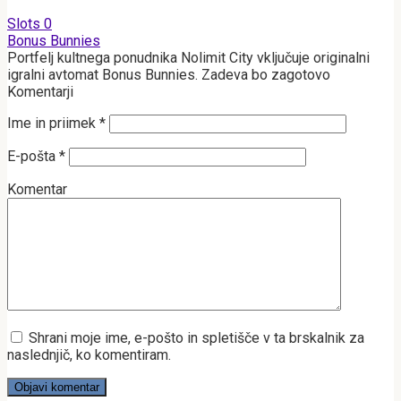
Slots
0
Bonus Bunnies
Portfelj kultnega ponudnika Nolimit City vključuje originalni
igralni avtomat Bonus Bunnies. Zadeva bo zagotovo
Komentarji
Ime in priimek
*
E-pošta
*
Komentar
Shrani moje ime, e-pošto in spletišče v ta brskalnik za
naslednjič, ko komentiram.