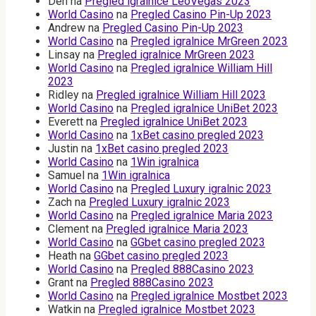
Den
na
Pregled igralnice LeoVegas 2023
World Casino
na
Pregled Casino Pin-Up 2023
Andrew
na
Pregled Casino Pin-Up 2023
World Casino
na
Pregled igralnice MrGreen 2023
Linsay
na
Pregled igralnice MrGreen 2023
World Casino
na
Pregled igralnice William Hill
2023
Ridley
na
Pregled igralnice William Hill 2023
World Casino
na
Pregled igralnice UniBet 2023
Everett
na
Pregled igralnice UniBet 2023
World Casino
na
1xBet casino pregled 2023
Justin
na
1xBet casino pregled 2023
World Casino
na
1Win igralnica
Samuel
na
1Win igralnica
World Casino
na
Pregled Luxury igralnic 2023
Zach
na
Pregled Luxury igralnic 2023
World Casino
na
Pregled igralnice Maria 2023
Clement
na
Pregled igralnice Maria 2023
World Casino
na
GGbet casino pregled 2023
Heath
na
GGbet casino pregled 2023
World Casino
na
Pregled 888Casino 2023
Grant
na
Pregled 888Casino 2023
World Casino
na
Pregled igralnice Mostbet 2023
Watkin
na
Pregled igralnice Mostbet 2023