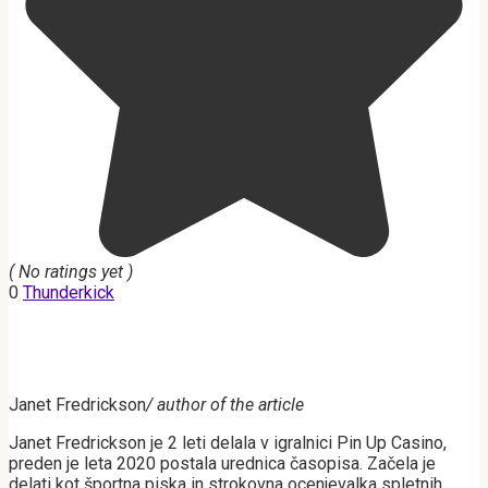
( No ratings yet )
0
Thunderkick
Janet Fredrickson
/ author of the article
Janet Fredrickson je 2 leti delala v igralnici Pin Up Casino,
preden je leta 2020 postala urednica časopisa. Začela je
delati kot športna piska in strokovna ocenjevalka spletnih