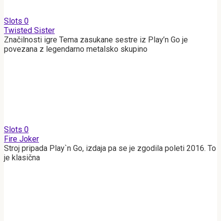
Slots
0
Twisted Sister
Značilnosti igre Tema zasukane sestre iz Play’n Go je
povezana z legendarno metalsko skupino
Slots
0
Fire Joker
Stroj pripada Play`n Go, izdaja pa se je zgodila poleti 2016. To
je klasična