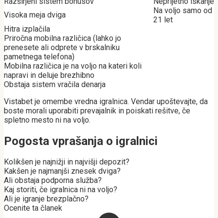
Razširjeni sistem bonusov
Neprijetno iskanje
Na voljo samo od
Visoka meja dviga
21 let
Hitra izplačila
Priročna mobilna različica (lahko jo
prenesete ali odprete v brskalniku
pametnega telefona)
Mobilna različica je na voljo na kateri koli
napravi in ​​deluje brezhibno
Obstaja sistem vračila denarja
Vistabet je omembe vredna igralnica. Vendar upoštevajte, da
boste morali uporabiti prevajalnik in poiskati rešitve, če
spletno mesto ni na voljo.
Pogosta vprašanja o igralnici
Kolikšen je najnižji in najvišji depozit?
Kakšen je najmanjši znesek dviga?
Ali obstaja podporna služba?
Kaj storiti, če igralnica ni na voljo?
Ali je igranje brezplačno?
Ocenite ta članek