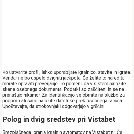
Ko ustvarite profil, lahko uporabljate igralnico, stavite in igrate.
Vendar ne bo uspelo dvigniti jackpota. Če želite to narediti,
morate opraviti preverjanje. To pomeni, da v sistem naložite
skene osebnega dokumenta. Podatki so zaščiteni in se ne
prenašajo nikamor. Za identifikacijo se obrnite na službo za
podporo ali sami naložite datoteke prek osebnega računa.
Upoštevajte, da strokovnjaki odgovarjajo v grščini.
Polog in dvig sredstev pri Vistabet
Brezplačnega igranja igralnih avtomatov na Vistabet ni. Če