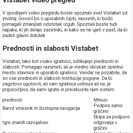
V spodnjem video pregledu boste spoznali svet Vistabet od
znotraj. Govoril bo o uporabnih čipih, nasvetih, ki bodo
pomagali zmanjšati odstotek izgub. Spoznali boste tudi
napake, ki jih delajo začetniki, in kako se ne ujeti v past, da bi
zadeli glavni dobitek.
Prednosti in slabosti Vistabet
Vistabet, tako kot vsako igralnico, odlikujejo prednosti in
slabosti. Pomagajo razumeti, ali je vredno obiskati spletno
mesto stavnice in uporabiti igralnico. Vendar ne pozabite, da
so vse prednosti in slabosti institucije pogojne. Da bi
zagotovo ugotovili, ali vam igralnica ustreza ali ne, je
priporočljivo, da sami igrate in preizkusite njen sistem.
prednosti
Minusi
Podpira samo
Barvit vmesnik in dostopna navigacija
grščino
Ekipa za podporo
Igre znanih razvijalcev
odgovarja v
grščini