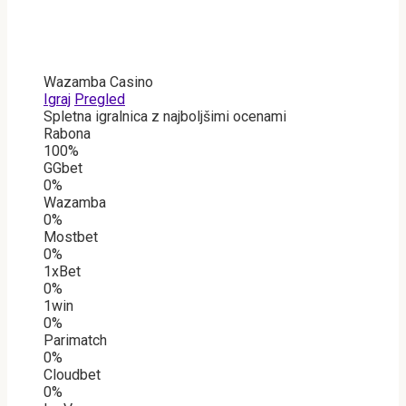
Wazamba Casino
Igraj
Pregled
Spletna igralnica z najboljšimi ocenami
Rabona
100%
GGbet
0%
Wazamba
0%
Mostbet
0%
1xBet
0%
1win
0%
Parimatch
0%
Cloudbet
0%