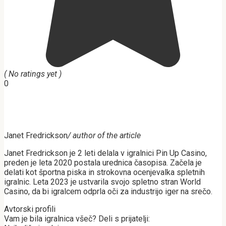
( No ratings yet )
0
Janet Fredrickson
/ author of the article
Janet Fredrickson je 2 leti delala v igralnici Pin Up Casino,
preden je leta 2020 postala urednica časopisa. Začela je
delati kot športna piska in strokovna ocenjevalka spletnih
igralnic. Leta 2023 je ustvarila svojo spletno stran World
Casino, da bi igralcem odprla oči za industrijo iger na srečo.
Avtorski profili
Vam je bila igralnica všeč? Deli s prijatelji: