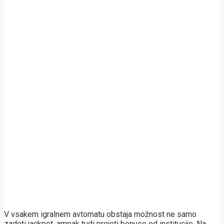
V vsakem igralnem avtomatu obstaja možnost ne samo
zadeti jackpot, ampak tudi prejeti bonuse od institucije. Na