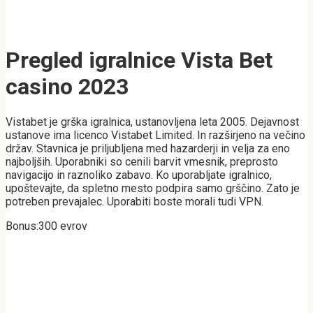
Pregled igralnice Vista Bet
casino 2023
Vistabet je grška igralnica, ustanovljena leta 2005. Dejavnost
ustanove ima licenco Vistabet Limited. In razširjeno na večino
držav. Stavnica je priljubljena med hazarderji in velja za eno
najboljših. Uporabniki so cenili barvit vmesnik, preprosto
navigacijo in raznoliko zabavo. Ko uporabljate igralnico,
upoštevajte, da spletno mesto podpira samo grščino. Zato je
potreben prevajalec. Uporabiti boste morali tudi VPN.
Bonus:300 evrov