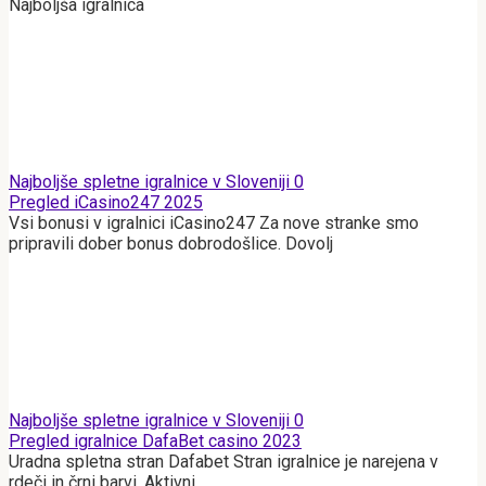
Najboljša igralnica
Najboljše spletne igralnice v Sloveniji
0
Pregled iCasino247 2025
Vsi bonusi v igralnici iCasino247 Za nove stranke smo
pripravili dober bonus dobrodošlice. Dovolj
Najboljše spletne igralnice v Sloveniji
0
Pregled igralnice DafaBet casino 2023
Uradna spletna stran Dafabet Stran igralnice je narejena v
rdeči in črni barvi. Aktivni