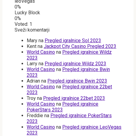
leoVegas
0%
Lucky Block
0%
Voted:
1
Sveži komentarji
Mary
na
Pregled igralnice Sol 2023
Kent
na
Jackpot City Casino Pregled 2023
World Casino
na
Pregled igralnice Wildz
2023
Larry
na
Pregled igralnice Wildz 2023
World Casino
na
Pregled igralnice Bwin
2023
Adrian
na
Pregled igralnice Bwin 2023
World Casino
na
Pregled igralnice 22bet
2023
Troy
na
Pregled igralnice 22bet 2023
World Casino
na
Pregled igralnice
PokerStars 2023
Freddie
na
Pregled igralnice PokerStars
2023
World Casino
na
Pregled igralnice LeoVegas
2023