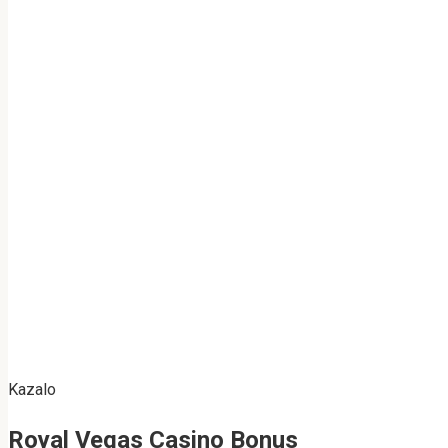
Kazalo
Royal Vegas Casino Bonus