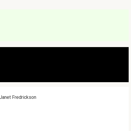
Janet Fredrickson