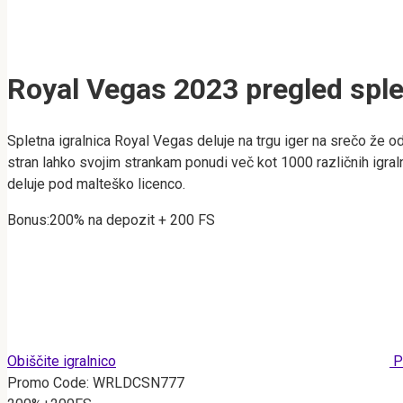
Royal Vegas 2023 pregled sple
Spletna igralnica Royal Vegas deluje na trgu iger na srečo že o
stran lahko svojim strankam ponudi več kot 1000 različnih igral
deluje pod malteško licenco.
Bonus:200% na depozit + 200 FS
Obiščite igralnico
P
Promo Code: WRLDCSN777