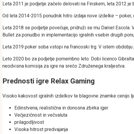
Leta 2011 je podjetje začelo delovati na Finskem, leta 2012 je b
Od leta 2014-2015 ponudnik hitro izdaja nove izdelke – poker, ca
Leta 2018 se podjetje povečuje, pridruži se mu Daniel Escola. V 
Bullet za ponudbo in implementacijo igralnih vsebin drugih pon
Leta 2019 poker soba vstopi na francoski trg. V istem obdobj
Leto 2020 bo za podjetje pomembno leto. Dobi licenco Gibralta
neodvisna komisija za igre na srečo Združenega kraljestva.
Prednosti igre Relax Gaming
Visoko kakovost igralnih izdelkov te blagovne znamke cenijo lj
Edinstvena, realistična in donosna zbirka iger
Večjezičnost in večvaluta
prilagodljivost
Visoka hitrost predvajanja