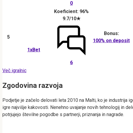
0
Koeficient: 96%
9.7/10★
Bonus:
5
100% on deposit
1xBet
6
Več igralnic
Zgodovina razvoja
Podjetje je začelo delovati leta 2010 na Malti, ko je industrija 
igre najvišje kakovosti. Nenehno uvajanje novih tehnologij in 
potrjujejo številne pogodbe s partnerji, priznanja in nagrade.