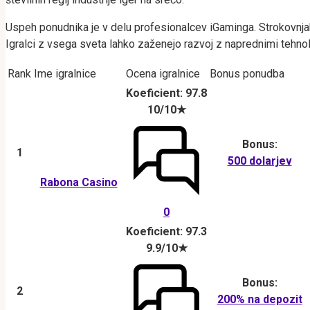
Uspeh ponudnika je v delu profesionalcev iGaminga. Strokovnjaki r
Igralci z vsega sveta lahko zaženejo razvoj z naprednimi tehnol
Rank
Ime igralnice
Ocena igralnice
Bonus ponudba
Koeficient: 97.8
10/10★
Bonus:
1
500 dolarjev
Rabona Casino
0
Koeficient: 97.3
9.9/10★
Bonus:
2
200% na depozit