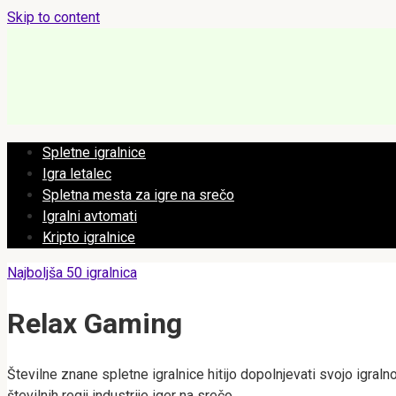
Skip to content
Spletne igralnice
Igra letalec
Spletna mesta za igre na srečo
Igralni avtomati
Kripto igralnice
Najboljša 50 igralnica
Relax Gaming
Številne znane spletne igralnice hitijo dopolnjevati svojo igralno
številnih regij industrije iger na srečo.