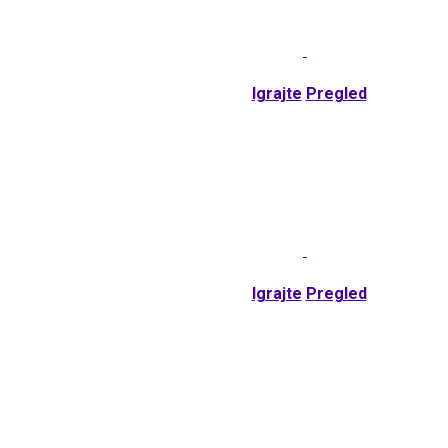
Igrajte
Pregled
Igrajte
Pregled