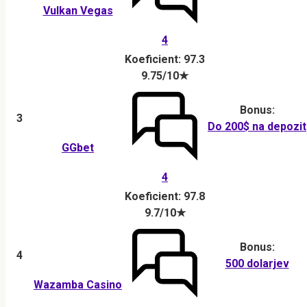
Vulkan Vegas
4
Koeficient: 97.3
9.75/10★
Bonus:
3
Do 200$ na depozit
GGbet
4
Koeficient: 97.8
9.7/10★
Bonus:
4
500 dolarjev
Wazamba Casino