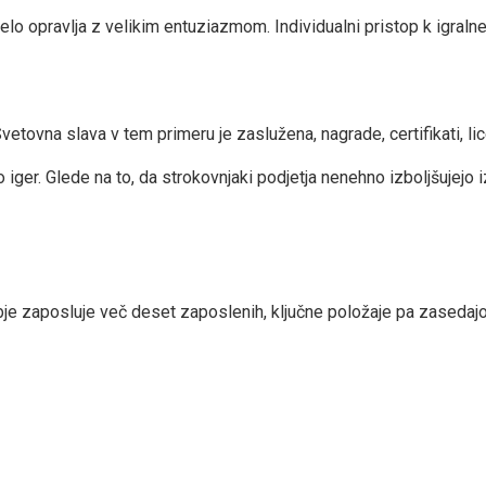
delo opravlja z velikim entuziazmom. Individualni pristop k igral
etovna slava v tem primeru je zaslužena, nagrade, certifikati, lic
er. Glede na to, da strokovnjaki podjetja nenehno izboljšujejo izd
ebje zaposluje več deset zaposlenih, ključne položaje pa zasedajo