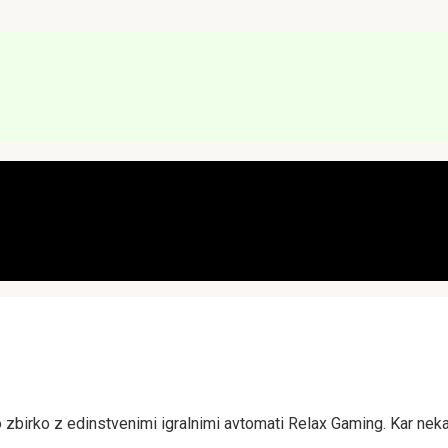
 zbirko z edinstvenimi igralnimi avtomati Relax Gaming. Kar nekaj č